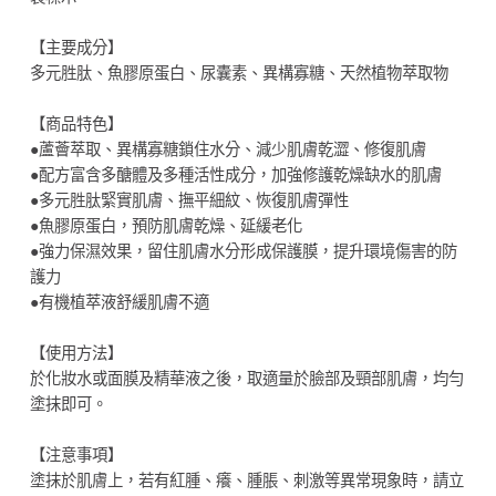
【主要成分】
多元胜肽、魚膠原蛋白、尿囊素、異構寡糖、天然植物萃取物
【商品特色】
●蘆薈萃取、異構寡糖鎖住水分、減少肌膚乾澀、修復肌膚
●配方富含多醣體及多種活性成分，加強修護乾燥缺水的肌膚
●多元胜肽緊實肌膚、撫平細紋、恢復肌膚彈性
●魚膠原蛋白，預防肌膚乾燥、延緩老化
●強力保濕效果，留住肌膚水分形成保護膜，提升環境傷害的防
護力
●有機植萃液舒緩肌膚不適
【使用方法】
於化妝水或面膜及精華液之後，取適量於臉部及頸部肌膚，均勻
塗抹即可。
【注意事項】
塗抹於肌膚上，若有紅腫、癢、腫脹、刺激等異常現象時，請立