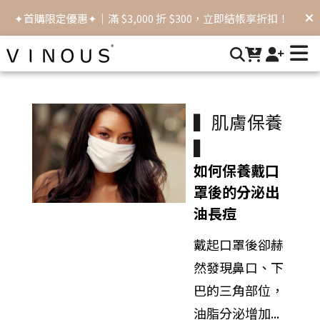
給予您的肌膚最細膩的呵護與健康保養 | VINOUS術後保養品首
✦滿額免運✦｜滿 $2,000，立即享有免運優惠！
選
▍肌膚保養
▍
如何保養戴口
罩後的分泌出
油長痘
戴起口罩後卻赫
然發現鼻口、下
巴的三角部位，
油脂分泌增加...