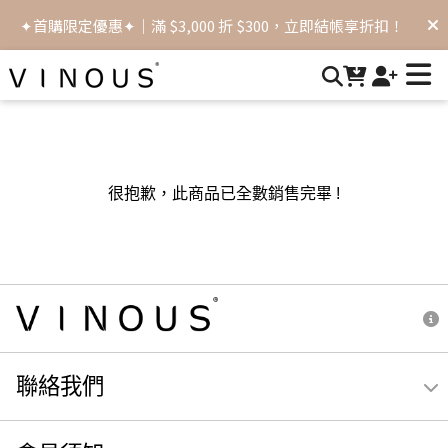
VINOUS 醫美保養品｜術後保養首選，術後修護抗老化，重現
✦首購限定優惠✦｜滿 $3,000 折 $300，立即結帳享折扣！
緊緻逆齡肌膚 | VINOUS術後保養品首選
✦滿額免運✦｜滿 $2,000，立即享有免運優惠！
很抱歉，此商品已全數銷售完畢 !
聯絡我們